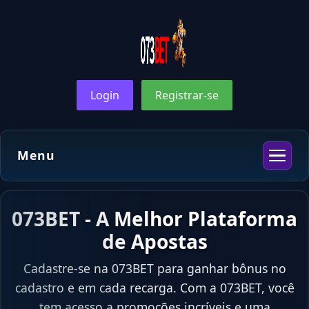
Login
Registrar-se
Menu
073BET - A Melhor Plataforma
de Apostas
Cadastre-se na 073BET para ganhar bônus no
cadastro e em cada recarga. Com a 073BET, você
tem acesso a promoções incríveis e uma