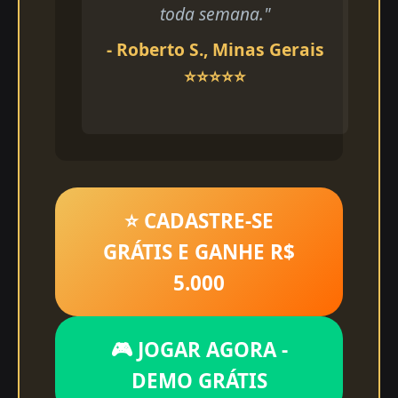
toda semana."
- Roberto S., Minas Gerais
⭐⭐⭐⭐⭐
⭐ CADASTRE-SE
GRÁTIS E GANHE R$
5.000
🎮 JOGAR AGORA -
DEMO GRÁTIS