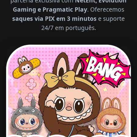
parceria exclusiva com
NetEnt, Evolution
Gaming e Pragmatic Play
. Oferecemos
saques via PIX em 3 minutos
e suporte
24/7 em português.