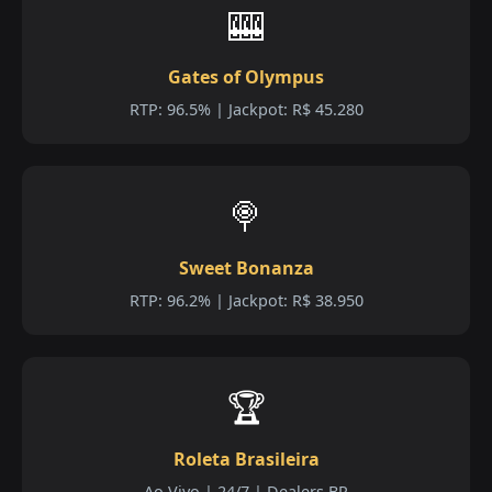
🎰
Gates of Olympus
RTP: 96.5% | Jackpot: R$ 45.280
🍭
Sweet Bonanza
RTP: 96.2% | Jackpot: R$ 38.950
🏆
Roleta Brasileira
Ao Vivo | 24/7 | Dealers BR