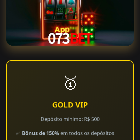
🥇
GOLD VIP
Depósito mínimo: R$ 500
✅
Bônus de 150%
em todos os depósitos