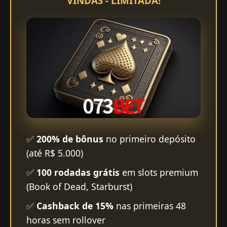
VINDAS - LIMITADA!
✅
200% de bônus
no primeiro depósito
(até R$ 5.000)
✅
100 rodadas grátis
em slots premium
(Book of Dead, Starburst)
✅
Cashback de 15%
nas primeiras 48
horas sem rollover