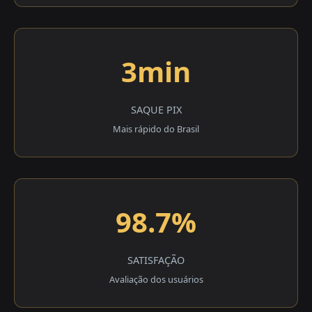
3min
SAQUE PIX
Mais rápido do Brasil
98.7%
SATISFAÇÃO
Avaliação dos usuários