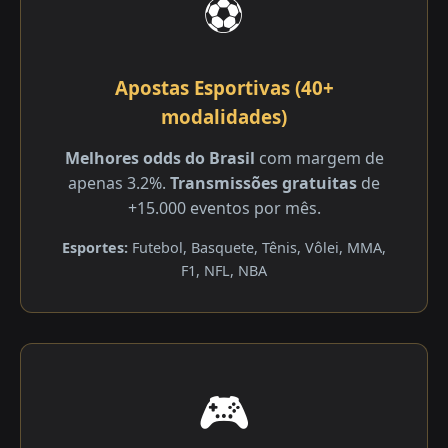
⚽
Apostas Esportivas (40+
modalidades)
Melhores odds do Brasil
com margem de
apenas 3.2%.
Transmissões gratuitas
de
+15.000 eventos por mês.
Esportes:
Futebol, Basquete, Tênis, Vôlei, MMA,
F1, NFL, NBA
🎮