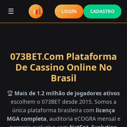
☰
LOGIN
CADASTRO
073BET.Com Plataforma
De Cassino Online No
Brasil
🏆
Mais de 1.2 milhão de jogadores ativos
escolhem o 073BET desde 2015. Somos a
única plataforma brasileira com
licença
MGA completa
, auditoria eCOGRA mensal e