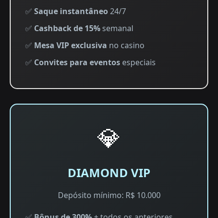
✅
Saque instantâneo
24/7
✅
Cashback de 15%
semanal
✅
Mesa VIP exclusiva
no casino
✅
Convites para eventos
especiais
💎
DIAMOND VIP
Depósito mínimo: R$ 10.000
✅
Bônus de 300%
+ todos os anteriores