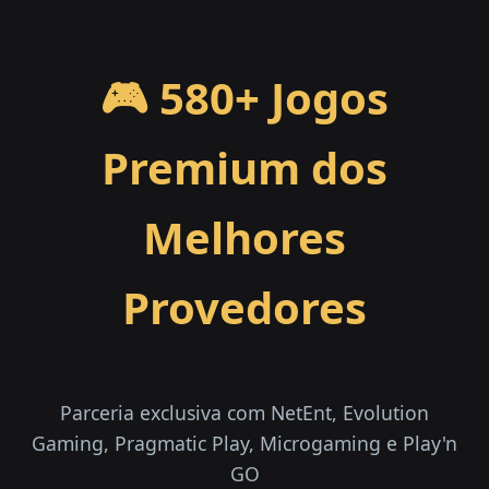
🎮 580+ Jogos
Premium dos
Melhores
Provedores
Parceria exclusiva com NetEnt, Evolution
Gaming, Pragmatic Play, Microgaming e Play'n
GO