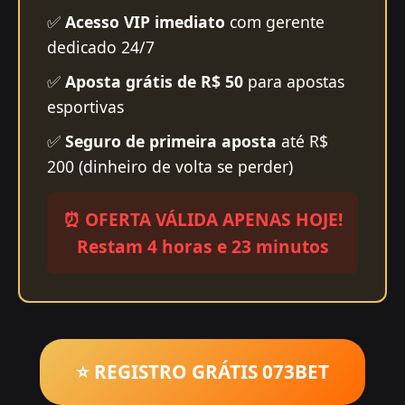
✅
Acesso VIP imediato
com gerente
dedicado 24/7
✅
Aposta grátis de R$ 50
para apostas
esportivas
✅
Seguro de primeira aposta
até R$
200 (dinheiro de volta se perder)
⏰ OFERTA VÁLIDA APENAS HOJE!
Restam 4 horas e 23 minutos
⭐ REGISTRO GRÁTIS 073BET