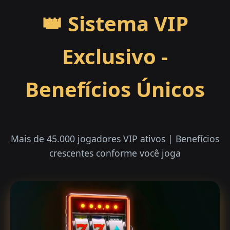
👑 Sistema VIP
Exclusivo -
Benefícios Únicos
Mais de 45.000 jogadores VIP ativos | Benefícios
crescentes conforme você joga