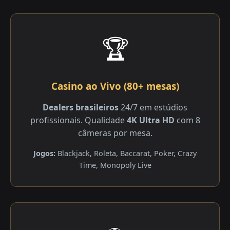
🏆
Casino ao Vivo (80+ mesas)
Dealers brasileiros
24/7 em estúdios
profissionais. Qualidade
4K Ultra HD
com 8
câmeras por mesa.
Jogos:
Blackjack, Roleta, Baccarat, Poker, Crazy
Time, Monopoly Live