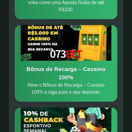
volta como uma Aposta Grátis de até
R$100.
Bônus de Recarga – Cassino
100%
Ative o Bônus de Recarga – Cassino
100% e siga para o seu depósito.