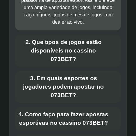
plataforma de apostas esportivas, e oferece
uma ampla variedade de jogos, incluindo
caça-níqueis, jogos de mesa e jogos com
dealer ao vivo.
2. Que tipos de jogos estão
disponíveis no cassino
073BET?
3. Em quais esportes os
jogadores podem apostar no
073BET?
4. Como faço para fazer apostas
esportivas no cassino 073BET?