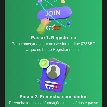
Passo 1. Registre-se
Para começar a jogar no cassino on-line 073BET,
clique no botão Registrar no site.
Passo 2. Preencha seus dados
Preencha todas as informações necessárias e passe