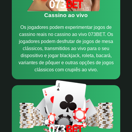
Cassino ao vivo
Os jogadores podem experimentar jogos de
cassino reais no cassino ao vivo 073BET. Os
jogadores podem desfrutar de jogos de mesa
clássicos, transmitidos ao vivo para o seu
dispositivo e jogar blackjack, roleta, bacará,
variantes de pôquer e outras opções de jogos
clássicos com crupiês ao vivo.