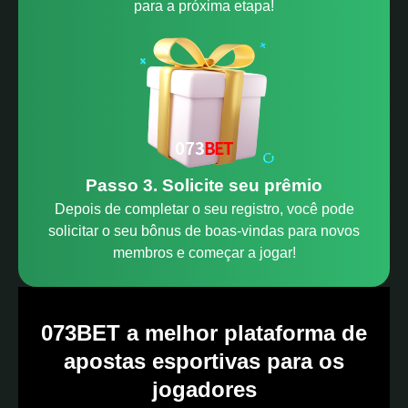
para a próxima etapa!
Passo 3. Solicite seu prêmio
Depois de completar o seu registro, você pode
solicitar o seu bônus de boas-vindas para novos
membros e começar a jogar!
073BET a melhor plataforma de
apostas esportivas para os
jogadores