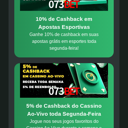
10% de Cashback em
Apostas Esportivas
Ganhe 10% de cashback em suas
apostas grátis em esportes toda
segunda-feira!
5% de Cashback do Cassino
Ao-Vivo toda Segunda-Feira
Jogue nos seus jogos favoritos do