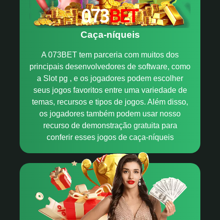
Caça-níqueis
A 073BET tem parceria com muitos dos
principais desenvolvedores de software, como
a Slot pg , e os jogadores podem escolher
seus jogos favoritos entre uma variedade de
temas, recursos e tipos de jogos. Além disso,
os jogadores também podem usar nosso
recurso de demonstração gratuita para
conferir esses jogos de caça-níqueis