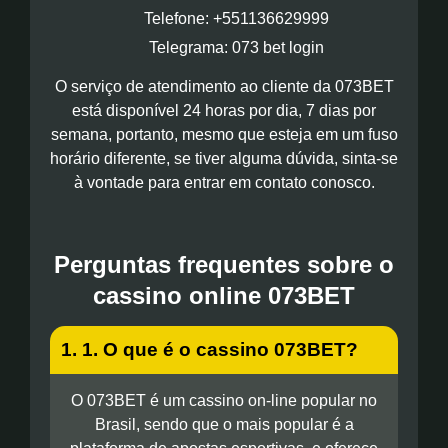
Telefone: +551136629999
Telegrama: 073 bet login
O serviço de atendimento ao cliente da 073BET
está disponível 24 horas por dia, 7 dias por
semana, portanto, mesmo que esteja em um fuso
horário diferente, se tiver alguma dúvida, sinta-se
à vontade para entrar em contato conosco.
Perguntas frequentes sobre o
cassino online 073BET
1. 1. O que é o cassino 073BET?
O 073BET é um cassino on-line popular no
Brasil, sendo que o mais popular é a