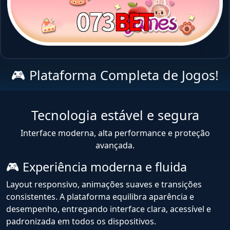
🎮 Plataforma Completa de Jogos!
Tecnologia estável e segura
Interface moderna, alta performance e proteção
avançada.
🎮 Experiência moderna e fluida
Layout responsivo, animações suaves e transições
consistentes. A plataforma equilibra aparência e
desempenho, entregando interface clara, acessível e
padronizada em todos os dispositivos.