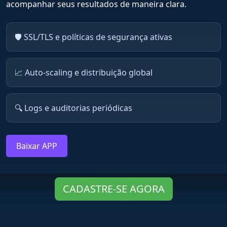
acompanhar seus resultados de maneira clara.
🛡️ SSL/TLS e políticas de segurança ativas
📈 Auto‑scaling e distribuição global
🔍 Logs e auditorias periódicas
Baixar APP
CADASTRE-SE AGORA