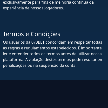
exclusivamente para fins de melhoria contínua da
experiência de nossos jogadores.
Termos e Condições
Os usuários da 073BET concordam em respeitar todas
as regras e regulamentos estabelecidos. É importante
ler e entender todos os termos antes de utilizar nossa
plataforma. A violação destes termos pode resultar em
penalizações ou na suspensão da conta.