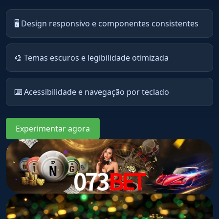
🖥️ Design responsivo e componentes consistentes
🎨 Temas escuros e legibilidade otimizada
⌨️ Acessibilidade e navegação por teclado
Experimentar agora