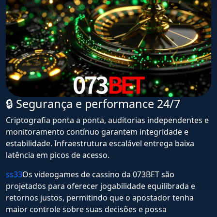
🔒 Segurança e performance 24/7
Criptografia ponta a ponta, auditorias independentes e
monitoramento contínuo garantem integridade e
estabilidade. Infraestrutura escalável entrega baixa
latência em picos de acesso.
ss33
Os videogames de cassino da 073BET são
projetados para oferecer jogabilidade equilibrada e
retornos justos, permitindo que o apostador tenha
maior controle sobre suas decisões e possa