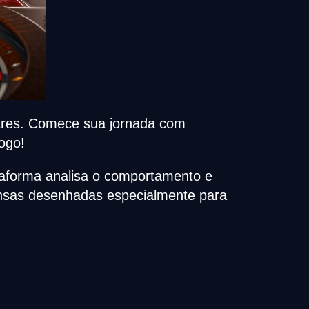
ares. Comece sua jornada com
ogo!
taforma analisa o comportamento e
nsas desenhadas especialmente para