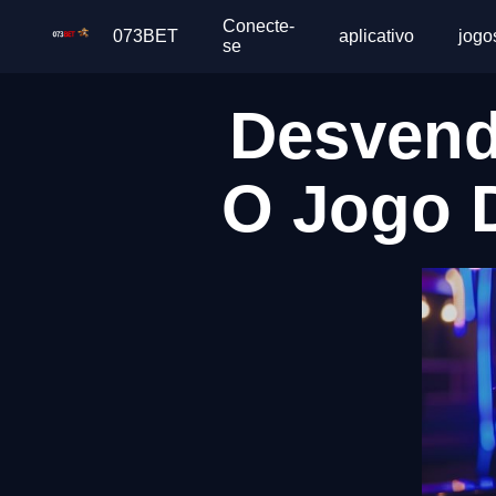
Conecte-
073BET
aplicativo
jogo
se
Desven
O Jogo 