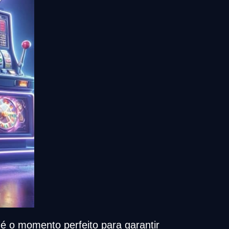
 o momento perfeito para garantir