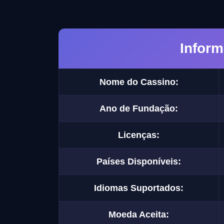
Infor
Nome do Cassino:
Ano de Fundação:
Licenças:
Países Disponíveis:
Idiomas Suportados:
Moeda Aceita: