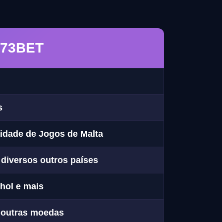
073BET
s
idade de Jogos de Malta
 diversos outros países
hol e mais
s outras moedas