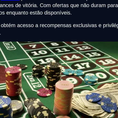
ances de vitória. Com ofertas que não duram para
os enquanto estão disponíveis.
tém acesso a recompensas exclusivas e privilég
.