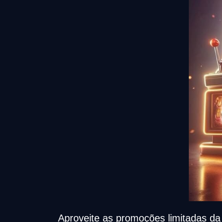
Aproveite as promoções limitadas d