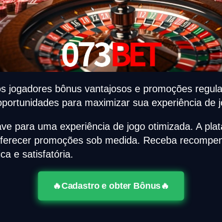
s jogadores bônus vantajosos e promoções regul
oportunidades para maximizar sua experiência de j
ve para uma experiência de jogo otimizada. A pla
 oferecer promoções sob medida. Receba recompe
a e satisfatória.
🔥Cadastro e obter Bônus🔥