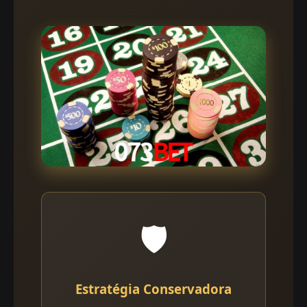
🛡️
Estratégia Conservadora