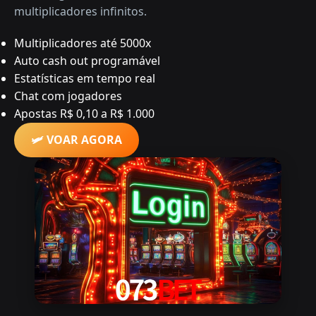
multiplicadores infinitos.
Multiplicadores até 5000x
Auto cash out programável
Estatísticas em tempo real
Chat com jogadores
Apostas R$ 0,10 a R$ 1.000
🛩️ VOAR AGORA