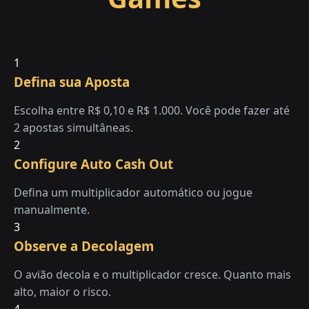
1
Defina sua Aposta
Escolha entre R$ 0,10 e R$ 1.000. Você pode fazer até
2 apostas simultâneas.
2
Configure Auto Cash Out
Defina um multiplicador automático ou jogue
manualmente.
3
Observe a Decolagem
O avião decola e o multiplicador cresce. Quanto mais
alto, maior o risco.