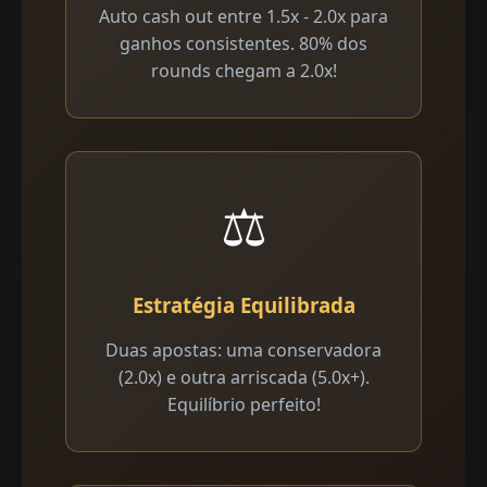
Auto cash out entre 1.5x - 2.0x para
ganhos consistentes. 80% dos
rounds chegam a 2.0x!
⚖️
Estratégia Equilibrada
Duas apostas: uma conservadora
(2.0x) e outra arriscada (5.0x+).
Equilíbrio perfeito!