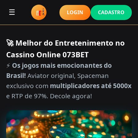
☰
LOGIN
CADASTRO
🚀 Melhor do Entretenimento no
Cassino Online 073BET
⚡
Os jogos mais emocionantes do
Brasil!
Aviator original, Spaceman
exclusivo com
multiplicadores até 5000x
e RTP de 97%. Decole agora!