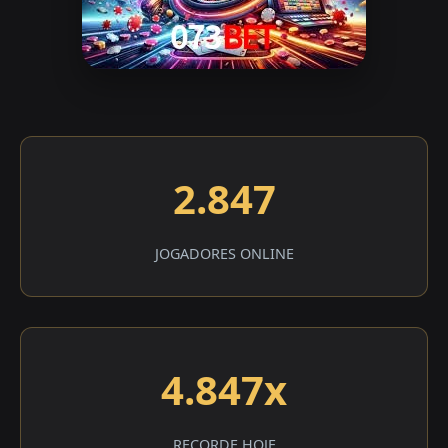
2.847
JOGADORES ONLINE
4.847x
RECORDE HOJE