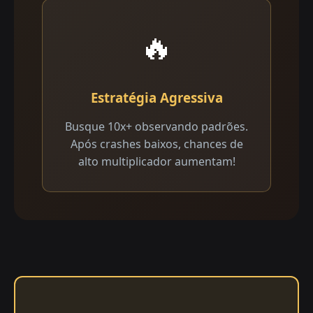
🔥
Estratégia Agressiva
Busque 10x+ observando padrões.
Após crashes baixos, chances de
alto multiplicador aumentam!