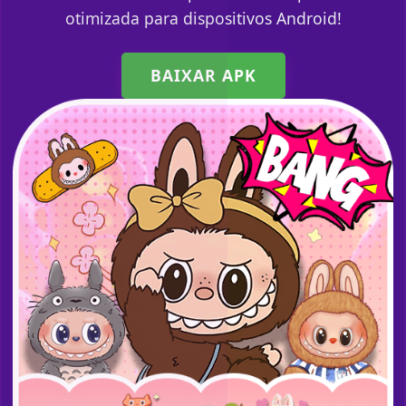
otimizada para dispositivos Android!
BAIXAR APK