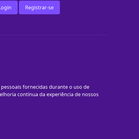
Login
Registrar-se
 pessoais fornecidas durante o uso de
elhoria contínua da experiência de nossos