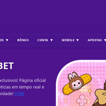
OS
BÔNUS
CONTA
MOBILE
APOSTAS
BET
lusivos! Página oficial
tícias em tempo real e
unidade!
JJ789