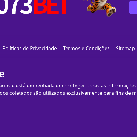
Políticas de Privacidade
Termos e Condições
Sitemap
de
uários e está empenhada em proteger todas as informações
os coletados são utilizados exclusivamente para fins de m