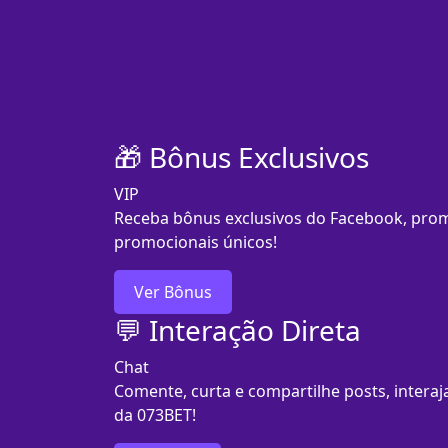
🎁 Bônus Exclusivos
VIP
Receba bônus exclusivos do Facebook, prom
promocionais únicos!
Ver Bônus
💬 Interação Direta
Chat
Comente, curta e compartilhe posts, intera
da 073BET!