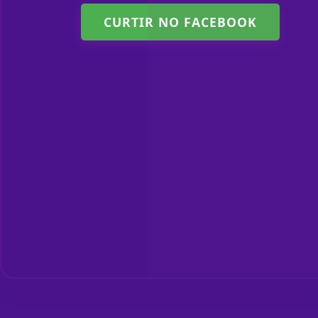
CURTIR NO FACEBOOK