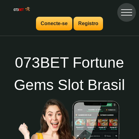
Conecte-se
Registro
073BET Fortune
Gems Slot Brasil